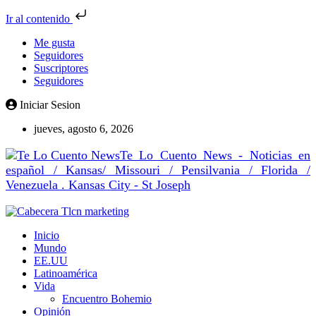
Ir al contenido
Me gusta
Seguidores
Suscriptores
Seguidores
Iniciar Sesion
jueves, agosto 6, 2026
Te Lo Cuento News - Noticias en
español / Kansas/ Missouri / Pensilvania / Florida /
Venezuela . Kansas City - St Joseph
Inicio
Mundo
EE.UU
Latinoamérica
Vida
Encuentro Bohemio
Opinión