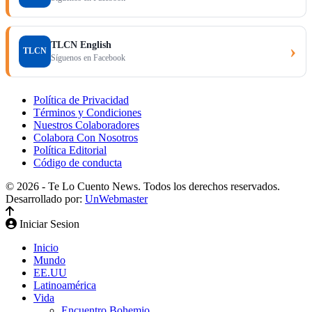
TLCN English
›
TLCN
Síguenos en Facebook
Política de Privacidad
Términos y Condiciones
Nuestros Colaboradores
Colabora Con Nosotros
Política Editorial
Código de conducta
© 2026 - Te Lo Cuento News. Todos los derechos reservados.
Desarrollado por:
UnWebmaster
Iniciar Sesion
Inicio
Mundo
EE.UU
Latinoamérica
Vida
Encuentro Bohemio