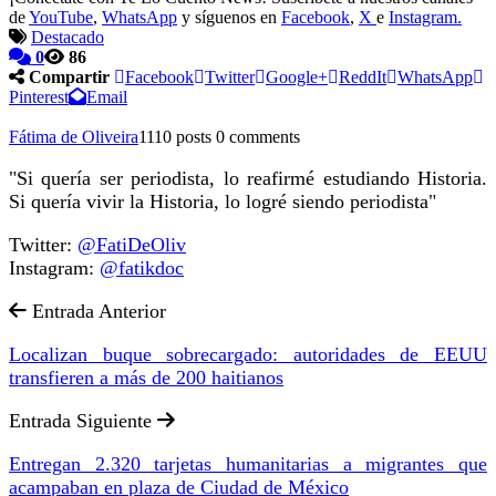
de
YouTube
,
WhatsApp
y síguenos en
Facebook
,
X
e
Instagram.
Destacado
0
86
Compartir
Facebook
Twitter
Google+
ReddIt
WhatsApp
Pinterest
Email
Fátima de Oliveira
1110 posts
0 comments
"Si quería ser periodista, lo reafirmé estudiando Historia.
Si quería vivir la Historia, lo logré siendo periodista"
Twitter:
@FatiDeOliv
Instagram:
@fatikdoc
Entrada Anterior
Localizan buque sobrecargado: autoridades de EEUU
transfieren a más de 200 haitianos
Entrada Siguiente
Entregan 2.320 tarjetas humanitarias a migrantes que
acampaban en plaza de Ciudad de México