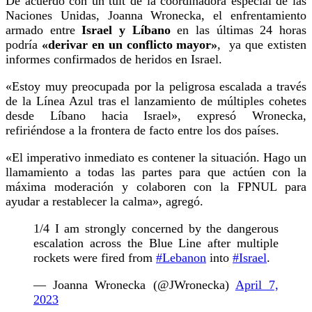
De acuerdo con un tuit de la coordinadora especial de las
Naciones Unidas, Joanna Wronecka, el enfrentamiento
armado entre
Israel y Líbano
en las últimas 24 horas
podría
«derivar en un conflicto mayor»
, ya que extisten
informes confirmados de heridos en Israel.
«Estoy muy preocupada por la peligrosa escalada a través
de la Línea Azul tras el lanzamiento de múltiples cohetes
desde Líbano hacia Israel», expresó Wronecka,
refiriéndose a la frontera de facto entre los dos países.
«El imperativo inmediato es contener la situación. Hago un
llamamiento a todas las partes para que actúen con la
máxima moderación y colaboren con la FPNUL para
ayudar a restablecer la calma», agregó.
1/4 I am strongly concerned by the dangerous
escalation across the Blue Line after multiple
rockets were fired from
#Lebanon
into
#Israel
.
— Joanna Wronecka (@JWronecka)
April 7,
2023