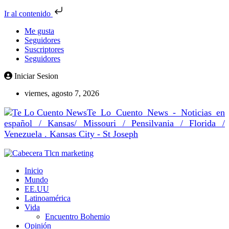
Ir al contenido
Me gusta
Seguidores
Suscriptores
Seguidores
Iniciar Sesion
viernes, agosto 7, 2026
Te Lo Cuento News - Noticias en
español / Kansas/ Missouri / Pensilvania / Florida /
Venezuela . Kansas City - St Joseph
Inicio
Mundo
EE.UU
Latinoamérica
Vida
Encuentro Bohemio
Opinión