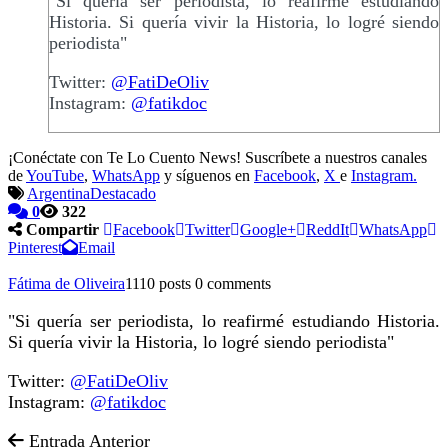
"Si quería ser periodista, lo reafirmé estudiando
Historia. Si quería vivir la Historia, lo logré siendo
periodista"
Twitter:
@FatiDeOliv
Instagram:
@fatikdoc
¡Conéctate con Te Lo Cuento News! Suscríbete a nuestros canales
de
YouTube
,
WhatsApp
y síguenos en
Facebook
,
X
e
Instagram.
Argentina
Destacado
0
322
Compartir
Facebook
Twitter
Google+
ReddIt
WhatsApp
Pinterest
Email
Fátima de Oliveira
1110 posts
0 comments
"Si quería ser periodista, lo reafirmé estudiando Historia.
Si quería vivir la Historia, lo logré siendo periodista"
Twitter:
@FatiDeOliv
Instagram:
@fatikdoc
Entrada Anterior