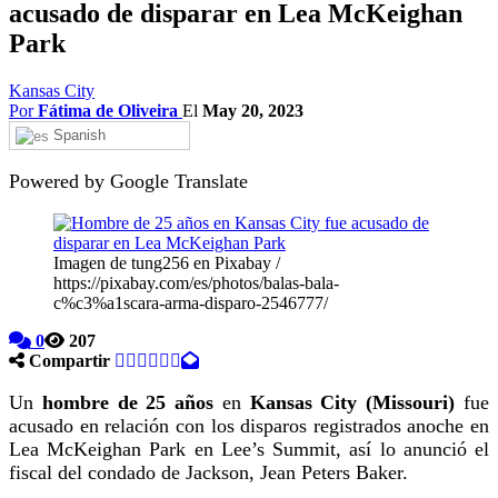
acusado de disparar en Lea McKeighan
Park
Kansas City
Por
Fátima de Oliveira
El
May 20, 2023
Spanish
Powered by Google Translate
Imagen de tung256 en Pixabay /
https://pixabay.com/es/photos/balas-bala-
c%c3%a1scara-arma-disparo-2546777/
0
207
Compartir
Un
hombre de 25 años
en
Kansas City (Missouri)
fue
acusado en relación con los disparos registrados anoche en
Lea McKeighan Park en Lee’s Summit, así lo anunció el
fiscal del condado de Jackson, Jean Peters Baker.