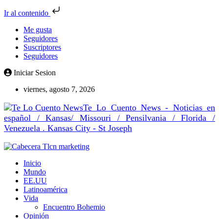
Ir al contenido
Me gusta
Seguidores
Suscriptores
Seguidores
Iniciar Sesion
viernes, agosto 7, 2026
Te Lo Cuento News - Noticias en
español / Kansas/ Missouri / Pensilvania / Florida /
Venezuela . Kansas City - St Joseph
Inicio
Mundo
EE.UU
Latinoamérica
Vida
Encuentro Bohemio
Opinión