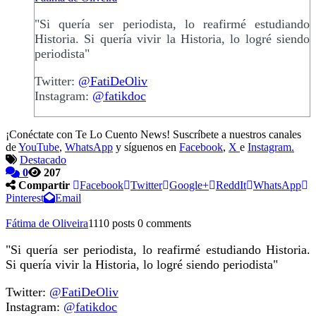
"Si quería ser periodista, lo reafirmé estudiando
Historia. Si quería vivir la Historia, lo logré siendo
periodista"
Twitter:
@FatiDeOliv
Instagram:
@fatikdoc
¡Conéctate con Te Lo Cuento News! Suscríbete a nuestros canales
de
YouTube
,
WhatsApp
y síguenos en
Facebook
,
X
e
Instagram.
Destacado
0
207
Compartir
Facebook
Twitter
Google+
ReddIt
WhatsApp
Pinterest
Email
Fátima de Oliveira
1110 posts
0 comments
"Si quería ser periodista, lo reafirmé estudiando Historia.
Si quería vivir la Historia, lo logré siendo periodista"
Twitter:
@FatiDeOliv
Instagram:
@fatikdoc