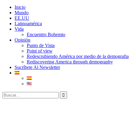
Inicio
Mundo
EE.UU
Latinoamérica
Vida
Encuentro Bohemio
Opinión
Punto de Vista
Point of view
Redescrubiendo América por medio de la demografia
Rediscovering America through demography
Sucríbete Al Newsletter