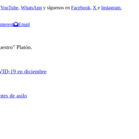
e
YouTube
,
WhatsApp
y síguenos en
Facebook
,
X
e
Instagram.
interest
Email
estro" Platón.
OVID-19 en diciembre
tes de asilo