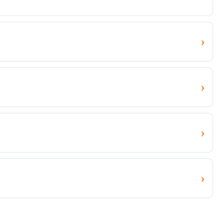
›
›
›
›