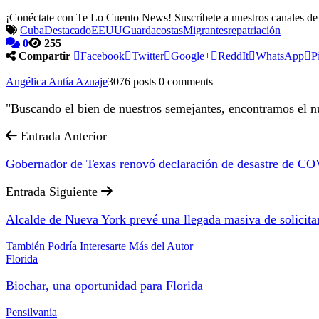
¡Conéctate con Te Lo Cuento News! Suscríbete a nuestros canales d
Cuba
Destacado
EEUU
Guardacostas
Migrantes
repatriación
0
255
Compartir
Facebook
Twitter
Google+
ReddIt
WhatsApp
P
Angélica Antía Azuaje
3076 posts
0 comments
"Buscando el bien de nuestros semejantes, encontramos el nu
Entrada Anterior
Gobernador de Texas renovó declaración de desastre de C
Entrada Siguiente
Alcalde de Nueva York prevé una llegada masiva de solicitan
También Podría Interesarte
Más del Autor
Florida
Biochar, una oportunidad para Florida
Pensilvania