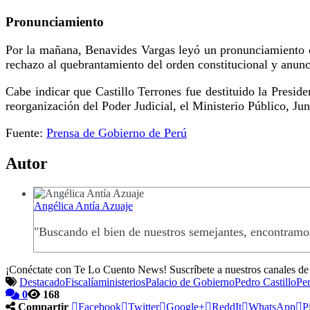
Pronunciamiento
Por la mañana, Benavides Vargas leyó un pronunciamiento d
rechazo al quebrantamiento del orden constitucional y anunc
Cabe indicar que Castillo Terrones fue destituido la Presid
reorganización del Poder Judicial, el Ministerio Público, Jun
Fuente:
Prensa de Gobierno de Perú
Autor
Angélica Antía Azuaje
"Buscando el bien de nuestros semejantes, encontramos
¡Conéctate con Te Lo Cuento News! Suscríbete a nuestros canales d
Destacado
Fiscalía
ministerios
Palacio de Gobierno
Pedro Castillo
Pe
0
168
Compartir
Facebook
Twitter
Google+
ReddIt
WhatsApp
P