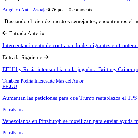
Angélica Antía Azuaje
3076 posts
0 comments
"Buscando el bien de nuestros semejantes, encontramos el nu
Entrada Anterior
Interceptan intento de contrabando de migrantes en fronter
Entrada Siguiente
EEUU y Rusia intercambian a la jugadora Brittney Griner po
También Podría Interesarte
Más del Autor
EE.UU
Aumentan las peticiones para que Trump restablezca el TPS
Pensilvania
Venezolanos en Pittsburgh se movilizan para enviar ayuda tr
Pensilvania