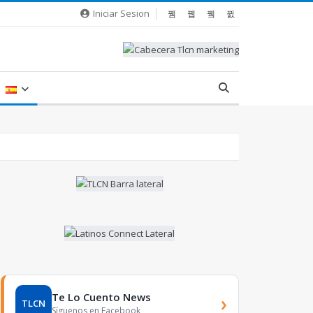
Iniciar Sesion
Te Lo Cuento News
›
TLCN
Síguenos en Facebook