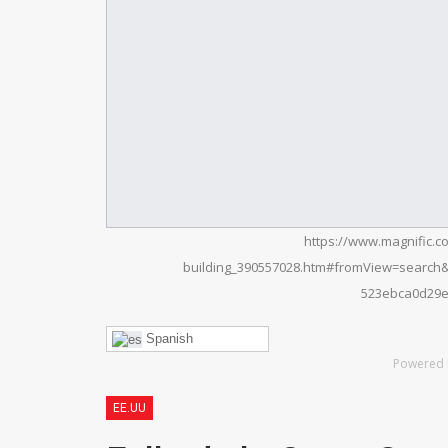
https://www.magnific.co
building_390557028.htm#fromView=search
523ebca0d29
Spanish
Powered 
EE.UU