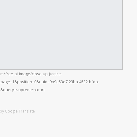
m/free-ai-image/close-up-justice-
&page=1&position=0&uuid=9b9e53e7-23ba-4532-bfda-
e&query=supreme+court
by Google Translate