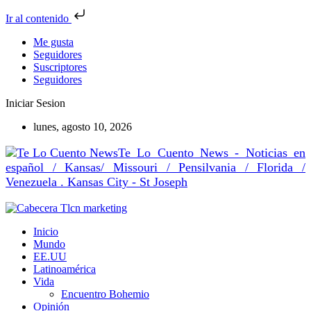
Ir al contenido
Me gusta
Seguidores
Suscriptores
Seguidores
Iniciar Sesion
lunes, agosto 10, 2026
Te Lo Cuento News - Noticias en
español / Kansas/ Missouri / Pensilvania / Florida /
Venezuela . Kansas City - St Joseph
Inicio
Mundo
EE.UU
Latinoamérica
Vida
Encuentro Bohemio
Opinión