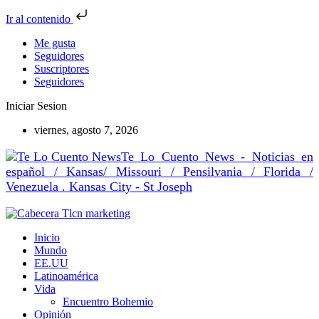
Ir al contenido
Me gusta
Seguidores
Suscriptores
Seguidores
Iniciar Sesion
viernes, agosto 7, 2026
Te Lo Cuento News - Noticias en
español / Kansas/ Missouri / Pensilvania / Florida /
Venezuela . Kansas City - St Joseph
Inicio
Mundo
EE.UU
Latinoamérica
Vida
Encuentro Bohemio
Opinión