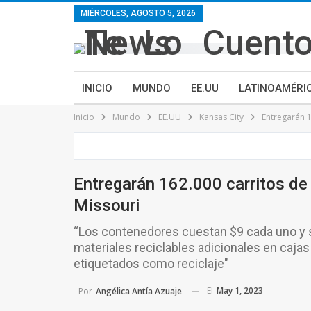
contenido
MIÉRCOLES, AGOSTO 5, 2026
INICIO
MUNDO
EE.UU
LATINOAMÉRI
Inicio
Mundo
EE.UU
Kansas City
Entregarán 1
Entregarán 162.000 carritos de 
Missouri
“Los contenedores cuestan $9 cada uno y 
materiales reciclables adicionales en cajas
etiquetados como reciclaje"
El
May 1, 2023
Por
Angélica Antía Azuaje