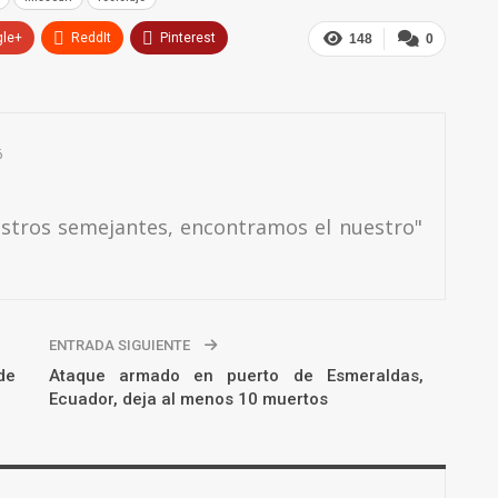
gle+
ReddIt
Pinterest
148
0
6
estros semejantes, encontramos el nuestro"
ENTRADA SIGUIENTE
de
Ataque armado en puerto de Esmeraldas,
Ecuador, deja al menos 10 muertos