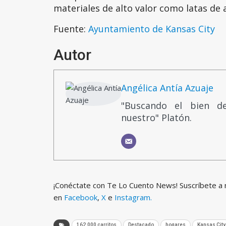
materiales de alto valor como latas de a
Fuente:
Ayuntamiento de Kansas City
Autor
Angélica Antía Azuaje
"Buscando el bien d
nuestro" Platón.
¡Conéctate con Te Lo Cuento News! Suscríbete a
en
Facebook
,
X
e
Instagram.
162.000 carritos
Destacado
hogares
Kansas City