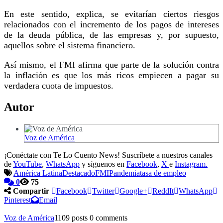
En este sentido, explica, se evitarían ciertos riesgos
relacionados con el incremento de los pagos de intereses
de la deuda pública, de las empresas y, por supuesto,
aquellos sobre el sistema financiero.
Así mismo, el FMI afirma que parte de la solución contra
la inflación es que los más ricos empiecen a pagar su
verdadera cuota de impuestos.
Autor
Voz de América
¡Conéctate con Te Lo Cuento News! Suscríbete a nuestros canales
de
YouTube
,
WhatsApp
y síguenos en
Facebook
,
X
e
Instagram.
América Latina
Destacado
FMI
Pandemia
tasa de empleo
0
75
Compartir
Facebook
Twitter
Google+
ReddIt
WhatsApp
Pinterest
Email
Voz de América
1109 posts
0 comments