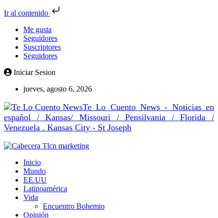
Ir al contenido
Me gusta
Seguidores
Suscriptores
Seguidores
Iniciar Sesion
jueves, agosto 6, 2026
Te Lo Cuento News - Noticias en
español / Kansas/ Missouri / Pensilvania / Florida /
Venezuela . Kansas City - St Joseph
Inicio
Mundo
EE.UU
Latinoamérica
Vida
Encuentro Bohemio
Opinión