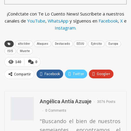
¡Conéctate con Te Lo Cuento News! Suscríbete a nuestros
canales de
YouTube
,
WhatsApp
y síguenos en
Facebook
,
X
e
Instagram.
alto líder
Ataques
Destacado
EEUU
Ejército
Europa
ISIS
Muerte
140
0
Compartir
Facebook
Twitter
Google+
ReddIt
WhatsApp
Pinterest
Email
Angélica Antía Azuaje
3076 Posts
0 Comments
"Buscando el bien de nuestros
semejantes, encontramos el