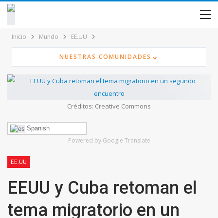
contenido
Inicio
Mundo
EE.UU
⌄
NUESTRAS COMUNIDADES
Créditos: Creative Commons
Spanish
Powered by Google Translate
EE.UU
EEUU y Cuba retoman el
tema migratorio en un