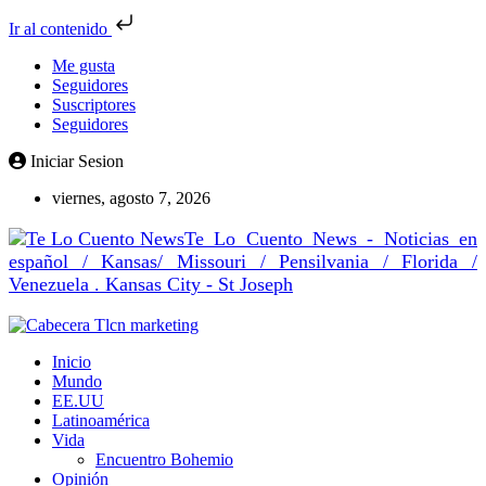
Ir al contenido
Me gusta
Seguidores
Suscriptores
Seguidores
Iniciar Sesion
viernes, agosto 7, 2026
Te Lo Cuento News - Noticias en
español / Kansas/ Missouri / Pensilvania / Florida /
Venezuela . Kansas City - St Joseph
Inicio
Mundo
EE.UU
Latinoamérica
Vida
Encuentro Bohemio
Opinión