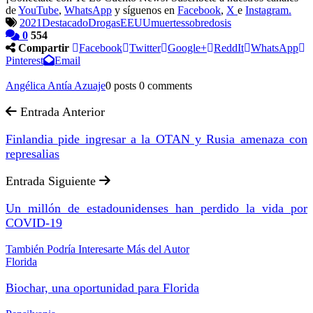
de
YouTube
,
WhatsApp
y síguenos en
Facebook
,
X
e
Instagram.
2021
Destacado
Drogas
EEUU
muertes
sobredosis
0
554
Compartir
Facebook
Twitter
Google+
ReddIt
WhatsApp
Pinterest
Email
Angélica Antía Azuaje
0 posts
0 comments
Entrada Anterior
Finlandia pide ingresar a la OTAN y Rusia amenaza con
represalias
Entrada Siguiente
Un millón de estadounidenses han perdido la vida por
COVID-19
También Podría Interesarte
Más del Autor
Florida
Biochar, una oportunidad para Florida