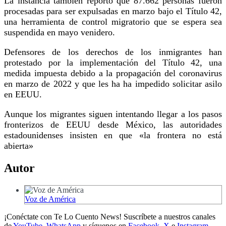
La instancia también reportó que 87.662 personas fueron
procesadas para ser expulsadas en marzo bajo el Título 42,
una herramienta de control migratorio que se espera sea
suspendida en mayo venidero.
Defensores de los derechos de los inmigrantes han
protestado por la implementación del Título 42, una
medida impuesta debido a la propagación del coronavirus
en marzo de 2022 y que les ha ha impedido solicitar asilo
en EEUU.
Aunque los migrantes siguen intentando llegar a los pasos
fronterizos de EEUU desde México, las autoridades
estadounidenses insisten en que «la frontera no está
abierta»
Autor
Voz de América
¡Conéctate con Te Lo Cuento News! Suscríbete a nuestros canales
de
YouTube
,
WhatsApp
y síguenos en
Facebook
,
X
e
Instagram.