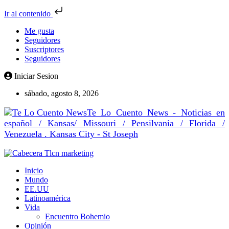
Ir al contenido
Me gusta
Seguidores
Suscriptores
Seguidores
Iniciar Sesion
sábado, agosto 8, 2026
Te Lo Cuento News - Noticias en
español / Kansas/ Missouri / Pensilvania / Florida /
Venezuela . Kansas City - St Joseph
Inicio
Mundo
EE.UU
Latinoamérica
Vida
Encuentro Bohemio
Opinión