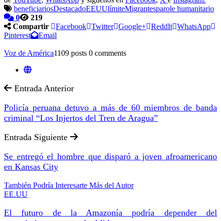
beneficiarios
Destacado
EEUU
límite
Migrantes
parole humanitario
0
219
Compartir
Facebook
Twitter
Google+
ReddIt
WhatsApp
Pinterest
Email
Voz de América
1109 posts
0 comments
Entrada Anterior
Policía peruana detuvo a más de 60 miembros de banda
criminal “Los Injertos del Tren de Aragua”
Entrada Siguiente
Se entregó el hombre que disparó a joven afroamericano
en Kansas City
También Podría Interesarte
Más del Autor
EE.UU
El futuro de la Amazonía podría depender del