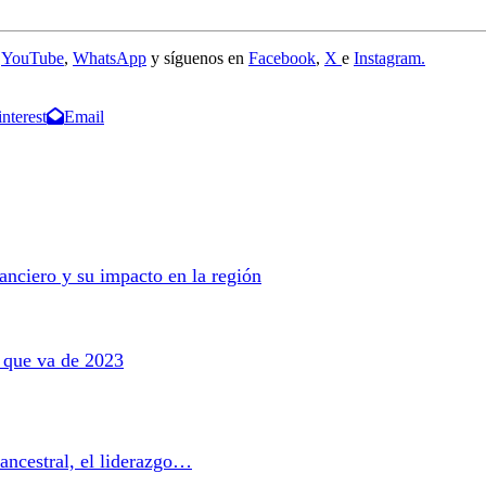
e
YouTube
,
WhatsApp
y síguenos en
Facebook
,
X
e
Instagram.
interest
Email
anciero y su impacto en la región
o que va de 2023
ancestral, el liderazgo…