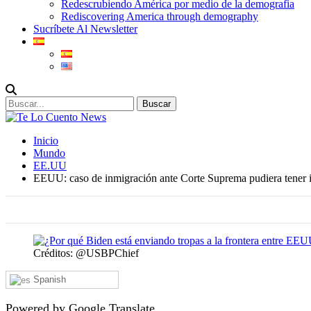
Redescrubiendo América por medio de la demografia
Rediscovering America through demography
Sucríbete Al Newsletter
Inicio
Mundo
EE.UU
EEUU: caso de inmigración ante Corte Suprema pudiera tener i
Créditos: @USBPChief
Spanish
Powered by Google Translate