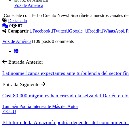
Voz de América
¡Conéctate con Te Lo Cuento News! Suscríbete a nuestros canales d
Destacado
0
87
Compartir
Facebook
Twitter
Google+
ReddIt
WhatsApp
P
Voz de América
1109 posts
0 comments
Entrada Anterior
Latinoamericanos expectantes ante turbulencia del sector fin
Entrada Siguiente
Casi 80.000 migrantes han cruzado la selva del Darién en l
También Podría Interesarte
Más del Autor
EE.UU
El futuro de la Amazonía podría depender del conocimiento 