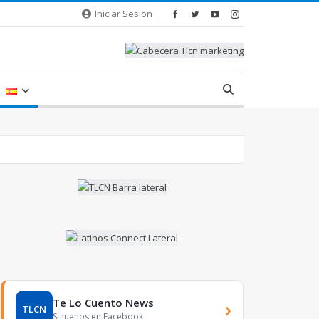
Iniciar Sesion
Te Lo Cuento News
›
TLCN
Síguenos en Facebook