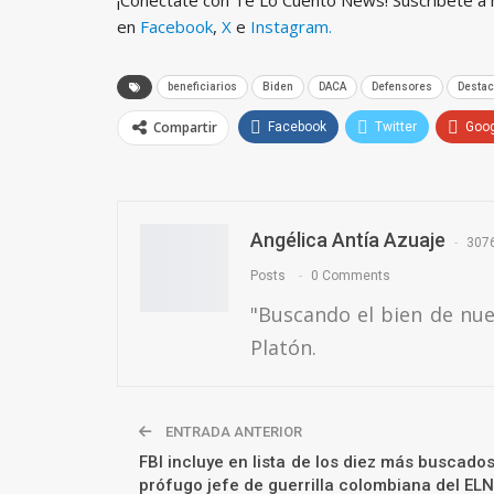
¡Conéctate con Te Lo Cuento News! Suscríbete a
en
Facebook
,
X
e
Instagram.
beneficiarios
Biden
DACA
Defensores
Desta
Compartir
Facebook
Twitter
Goo
Angélica Antía Azuaje
307
Posts
0 Comments
"Buscando el bien de nu
Platón.
ENTRADA ANTERIOR
FBI incluye en lista de los diez más buscados
prófugo jefe de guerrilla colombiana del ELN