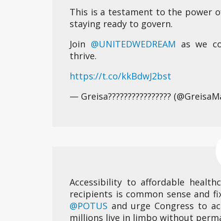
This is a testament to the power o
staying ready to govern.
Join ⁦
@UNITEDWEDREAM
⁩ as we c
thrive.
https://t.co/kkBdwJ2bst
— Greisa???????????????? (@GreisaM
Accessibility to affordable heal
recipients is common sense and fi
@POTUS
and urge Congress to ac
millions live in limbo without perm