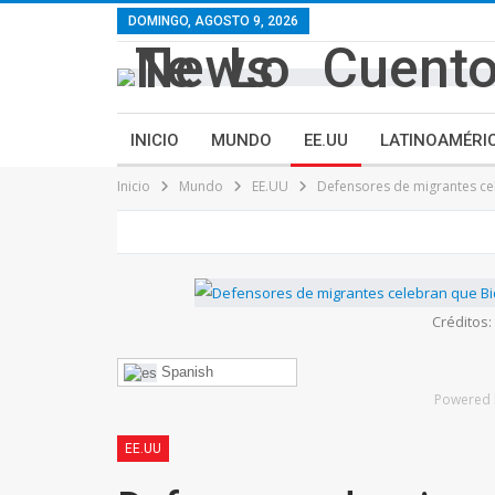
contenido
DOMINGO, AGOSTO 9, 2026
INICIO
MUNDO
EE.UU
LATINOAMÉRI
Inicio
Mundo
EE.UU
Defensores de migrantes ce
Créditos
Spanish
Powered 
EE.UU