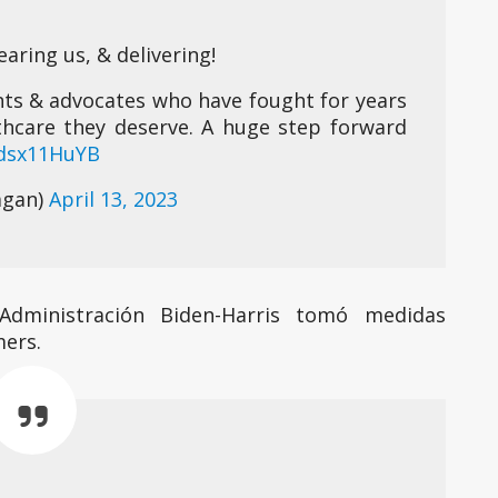
earing us, & delivering!
nts & advocates who have fought for years
thcare they deserve. A huge step forward
vdsx11HuYB
agan)
April 13, 2023
Administración Biden-Harris tomó medidas
mers.