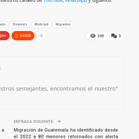
 nuestros canales de
YouTube
,
WhatsApp
y síguenos
cado
Dreamers
Medicaid
Migrantes
gle+
ReddIt
109
0
6
estros semejantes, encontramos el nuestro"
ENTRADA SIGUIENTE
 a
Migración de Guatemala ha identificado desde
el 2022 a 80 menores retornados con alerta