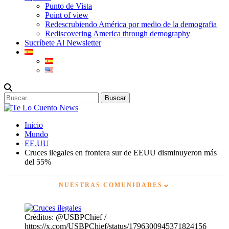
Punto de Vista
Point of view
Redescrubiendo América por medio de la demografia
Rediscovering America through demography
Sucríbete Al Newsletter
Inicio
Mundo
EE.UU
Cruces ilegales en frontera sur de EEUU disminuyeron más
del 55%
⌄
NUESTRAS COMUNIDADES
Créditos: @USBPChief /
https://x.com/USBPChief/status/1796300945371824156