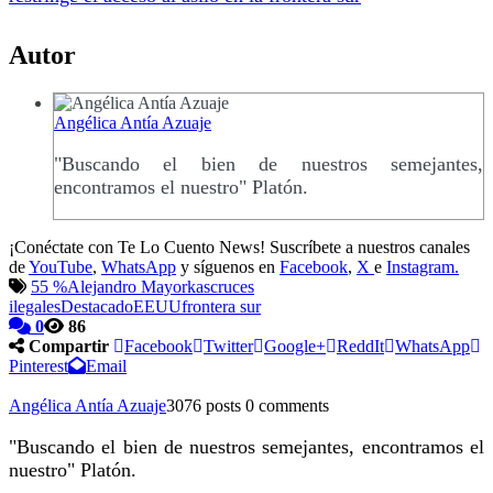
Autor
Angélica Antía Azuaje
"Buscando el bien de nuestros semejantes,
encontramos el nuestro" Platón.
¡Conéctate con Te Lo Cuento News! Suscríbete a nuestros canales
de
YouTube
,
WhatsApp
y síguenos en
Facebook
,
X
e
Instagram.
55 %
Alejandro Mayorkas
cruces
ilegales
Destacado
EEUU
frontera sur
0
86
Compartir
Facebook
Twitter
Google+
ReddIt
WhatsApp
Pinterest
Email
Angélica Antía Azuaje
3076 posts
0 comments
"Buscando el bien de nuestros semejantes, encontramos el
nuestro" Platón.