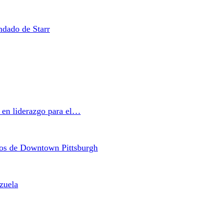
ndado de Starr
a en liderazgo para el…
cos de Downtown Pittsburgh
zuela