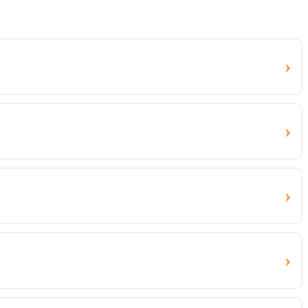
›
›
›
›