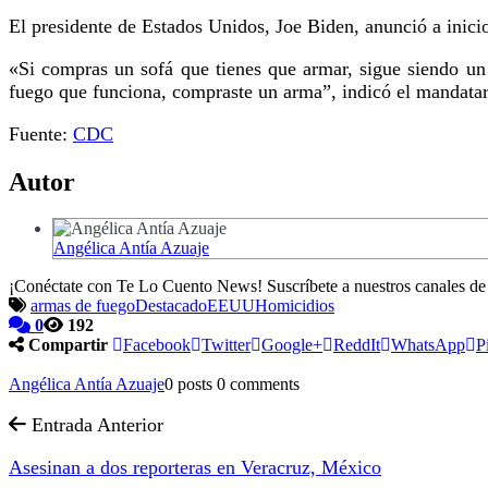
El presidente de Estados Unidos, Joe Biden, anunció a inicio
«Si compras un sofá que tienes que armar, sigue siendo un 
fuego que funciona, compraste un arma”, indicó el mandatar
Fuente:
CDC
Autor
Angélica Antía Azuaje
¡Conéctate con Te Lo Cuento News! Suscríbete a nuestros canales d
armas de fuego
Destacado
EEUU
Homicidios
0
192
Compartir
Facebook
Twitter
Google+
ReddIt
WhatsApp
P
Angélica Antía Azuaje
0 posts
0 comments
Entrada Anterior
Asesinan a dos reporteras en Veracruz, México