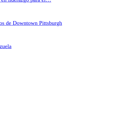
cos de Downtown Pittsburgh
zuela