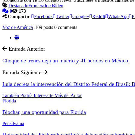
¡Conéctate con Te Lo Cuento News! Suscríbete a nuestros canales d
Destacado
Frontera
Joe Biden
0
173
Compartir
Facebook
Twitter
Google+
ReddIt
WhatsApp
P
Voz de América
1109 posts
0 comments
Entrada Anterior
Choque de trenes deja un muerto y 41 heridos en México
Entrada Siguiente
Lula decreta la intervención del Distrito Federal de Brasil:
También Podría Interesarte
Más del Autor
Florida
Biochar, una oportunidad para Florida
Pensilvania
Universidad de Pittsburgh certificó a delegación colombian