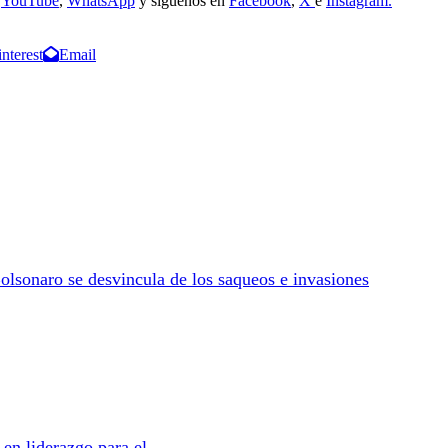
e
YouTube
,
WhatsApp
y síguenos en
Facebook
,
X
e
Instagram.
interest
Email
 Bolsonaro se desvincula de los saqueos e invasiones
a en liderazgo para el…