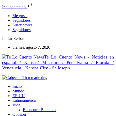
Ir al contenido
Me gusta
Seguidores
Suscriptores
Seguidores
Iniciar Sesion
viernes, agosto 7, 2026
Te Lo Cuento News - Noticias en
español / Kansas/ Missouri / Pensilvania / Florida /
Venezuela . Kansas City - St Joseph
Inicio
Mundo
EE.UU
Latinoamérica
Vida
Encuentro Bohemio
Opinión