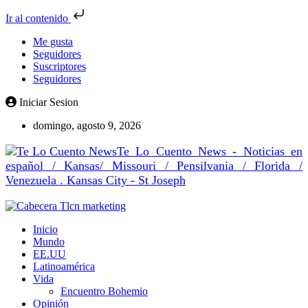
Ir al contenido
Me gusta
Seguidores
Suscriptores
Seguidores
Iniciar Sesion
domingo, agosto 9, 2026
Te Lo Cuento News - Noticias en
español / Kansas/ Missouri / Pensilvania / Florida /
Venezuela . Kansas City - St Joseph
Inicio
Mundo
EE.UU
Latinoamérica
Vida
Encuentro Bohemio
Opinión