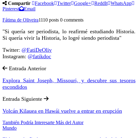
Compartir
Facebook
Twitter
Google+
ReddIt
WhatsApp
Pinterest
Email
Fátima de Oliveira
1110 posts
0 comments
"Si quería ser periodista, lo reafirmé estudiando Historia.
Si quería vivir la Historia, lo logré siendo periodista"
Twitter:
@FatiDeOliv
Instagram:
@fatikdoc
Entrada Anterior
Explora Saint Joseph, Missouri, y descubre sus tesoros
escondidos
Entrada Siguiente
Volcán Kilauea en Hawái vuelve a entrar en erupción
También Podría Interesarte
Más del Autor
Mundo