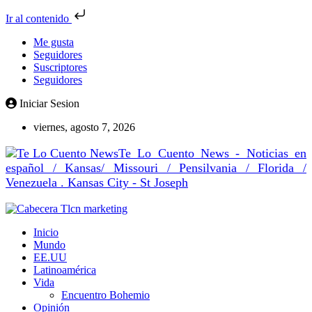
Ir al contenido
Me gusta
Seguidores
Suscriptores
Seguidores
Iniciar Sesion
viernes, agosto 7, 2026
Te Lo Cuento News - Noticias en
español / Kansas/ Missouri / Pensilvania / Florida /
Venezuela . Kansas City - St Joseph
Inicio
Mundo
EE.UU
Latinoamérica
Vida
Encuentro Bohemio
Opinión