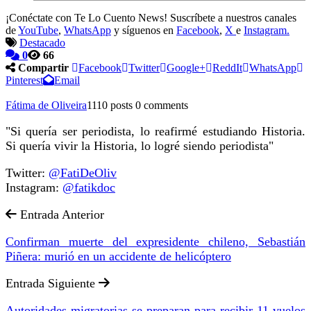
¡Conéctate con Te Lo Cuento News! Suscríbete a nuestros canales
de
YouTube
,
WhatsApp
y síguenos en
Facebook
,
X
e
Instagram.
Destacado
0
66
Compartir
Facebook
Twitter
Google+
ReddIt
WhatsApp
Pinterest
Email
Fátima de Oliveira
1110 posts
0 comments
"Si quería ser periodista, lo reafirmé estudiando Historia.
Si quería vivir la Historia, lo logré siendo periodista"
Twitter:
@FatiDeOliv
Instagram:
@fatikdoc
Entrada Anterior
Confirman muerte del expresidente chileno, Sebastián
Piñera: murió en un accidente de helicóptero
Entrada Siguiente
Autoridades migratorias se preparan para recibir 11 vuelos