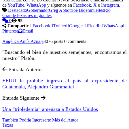
de
YouTube
,
WhatsApp
y síguenos en
Facebook
,
X
e
Instagram.
Destacado
Gobernador
Greg Abbott
Joe Biden
muertes
Río
Grande
Texas
tres migrantes
0
95
Compartir
Facebook
Twitter
Google+
ReddIt
WhatsApp
Pinterest
Email
Angélica Antía Azuaje
3076 posts
0 comments
"Buscando el bien de nuestros semejantes, encontramos el
nuestro" Platón.
Entrada Anterior
EEUU le prohíbe ingreso al país al expresidente de
Guatemala, Alejandro Giammattei
Entrada Siguiente
Una “tripledemia” amenaza a Estados Unidos
También Podría Interesarte
Más del Autor
Texas