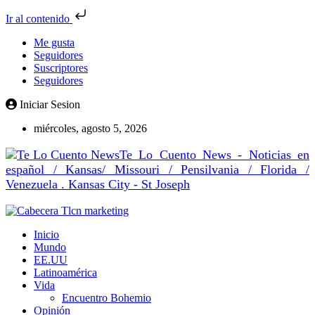
Ir al contenido
Me gusta
Seguidores
Suscriptores
Seguidores
Iniciar Sesion
miércoles, agosto 5, 2026
Te Lo Cuento News - Noticias en
español / Kansas/ Missouri / Pensilvania / Florida /
Venezuela . Kansas City - St Joseph
Inicio
Mundo
EE.UU
Latinoamérica
Vida
Encuentro Bohemio
Opinión