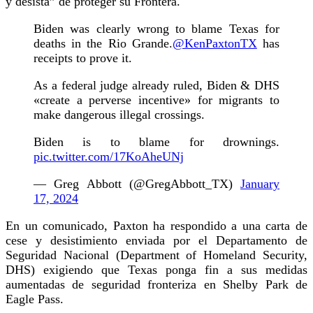
y desista” de proteger su Frontera.
Biden was clearly wrong to blame Texas for
deaths in the Rio Grande.
@KenPaxtonTX
has
receipts to prove it.
As a federal judge already ruled, Biden & DHS
«create a perverse incentive» for migrants to
make dangerous illegal crossings.
Biden is to blame for drownings.
pic.twitter.com/17KoAheUNj
— Greg Abbott (@GregAbbott_TX)
January
17, 2024
En un comunicado, Paxton ha respondido a una carta de
cese y desistimiento enviada por el Departamento de
Seguridad Nacional (Department of Homeland Security,
DHS) exigiendo que Texas ponga fin a sus medidas
aumentadas de seguridad fronteriza en Shelby Park de
Eagle Pass.