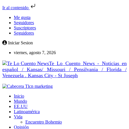
Ir al contenido
Me gusta
Seguidores
Suscriptores
Seguidores
Iniciar Sesion
viernes, agosto 7, 2026
Te Lo Cuento News - Noticias en
español / Kansas/ Missouri / Pensilvania / Florida /
Venezuela . Kansas City - St Joseph
Inicio
Mundo
EE.UU
Latinoamérica
Vida
Encuentro Bohemio
Opinión