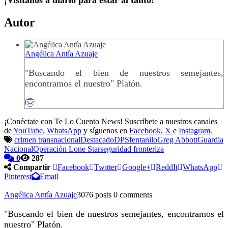
¡Visítanos a diario para estar al tanto!
Autor
Angélica Antía Azuaje
"Buscando el bien de nuestros semejantes,
encontramos el nuestro" Platón.
¡Conéctate con Te Lo Cuento News! Suscríbete a nuestros canales
de
YouTube
,
WhatsApp
y síguenos en
Facebook
,
X
e
Instagram.
crimen transnacional
Destacado
DPS
fentanilo
Greg Abbott
Guardia
Nacional
Operación Lone Star
seguridad fronteriza
0
287
Compartir
Facebook
Twitter
Google+
ReddIt
WhatsApp
Pinterest
Email
Angélica Antía Azuaje
3076 posts
0 comments
"Buscando el bien de nuestros semejantes, encontramos el
nuestro" Platón.