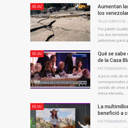
Aumentan las
EE.UU
los venezola
TE LO CUENTO NEWS
Por Julieth Gual
Los dos terremot
peticiones para 
Qué se sabe 
EE.UU
de la Casa B
FACTCHE
A poco más de me
corresponsales de
sonido de unos d
mesa elevada…
La multimillo
EE.UU
benefició a 
FACTCHE