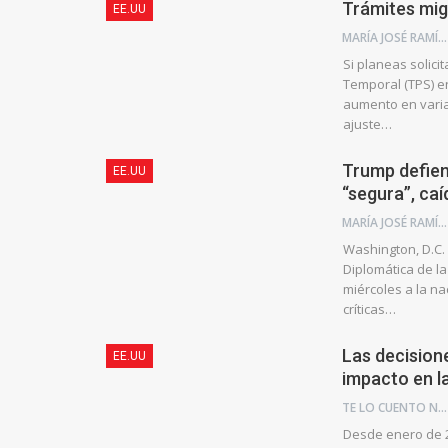
Trámites mig
EE.UU
MARÍA JOSÉ RAMÍREZ BRAIZ
Si planeas solici
Temporal (TPS) e
aumento en varias
ajuste…
Trump defien
EE.UU
“segura”, ca
MARÍA JOSÉ RAMÍREZ BRAIZ
Washington, D.C.
Diplomática de la
miércoles a la na
críticas…
Las decision
EE.UU
impacto en l
TE LO CUENTO NEWS
Desde enero de 2