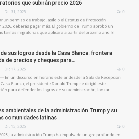
ratorios que subirán precio 2026
Dic 31, 2025
0
tar un permiso de trabajo, asilo o el Estatus de Protección
n 2026, deberás pagar más. El gobierno de Trump aprobó un
 tarifas migratorias que aplicará a partir del próximo año. El
de sus logros desde la Casa Blanca: frontera
ída de precios y cheques para…
Dic 17, 2025
0
 — En un discurso en horario estelar desde la Sala de Recepción
 Casa Blanca, el presidente Donald Trump se dirigió este
ción para defender los logros de su administración, lanzar
es ambientales de la administración Trump y su
as comunidades latinas
Dic 15, 2025
0
025, la administración Trump ha impulsado un giro profundo en