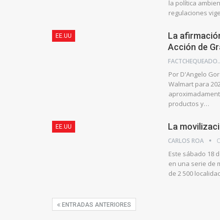
la política ambie
regulaciones vig
La afirmació
EE.UU
Acción de Gr
FACTCHE
Por D'Angelo Gor
Walmart para 202
aproximadamente
productos y…
La movilizaci
EE.UU
CARLOS ROA
O
Este sábado 18 d
en una serie de 
de 2 500 localida
ENTRADAS ANTERIORES