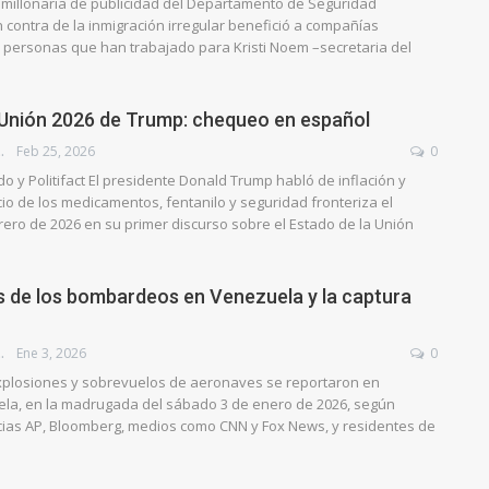
millonaria de publicidad del Departamento de Seguridad
 contra de la inmigración irregular benefició a compañías
 personas que han trabajado para Kristi Noem –secretaria del
…
 Unión 2026 de Trump: chequeo en español
QUEADO
Feb 25, 2026
0
 y Politifact El presidente Donald Trump habló de inflación y
io de los medicamentos, fentanilo y seguridad fronteriza el
rero de 2026 en su primer discurso sobre el Estado de la Unión
de los bombardeos en Venezuela y la captura
QUEADO
Ene 3, 2026
0
xplosiones y sobrevuelos de aeronaves se reportaron en
la, en la madrugada del sábado 3 de enero de 2026, según
ias AP, Bloomberg, medios como CNN y Fox News, y residentes de