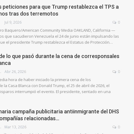
 peticiones para que Trump restablezca el TPS a
nos tras dos terremotos
Jul 9, 2026
0
tero Baquero/American Community Media OAKLAND, California —
os que sacudieron Venezuela el 24 de junio están impulsando las
que el presidente Trump restablezca el Estatus de Protección…
de lo que pasó durante la cena de corresponsales
lanca
QUEADO
Abr 26, 2026
0
dia hora de haber iniciado la primera cena de los
 la Casa Blanca con Donald Trump, el 25 de abril de 2026, el
isparos interrumpió el evento. El presidente, sentado en una
naria campaña publicitaria antiinmigrante del DHS
compañías relacionadas…
QUEADO
Mar 13, 2026
0