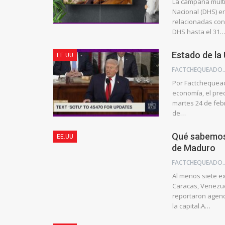
La campaña multi
Nacional (DHS) en
relacionadas con
DHS hasta el 31
Estado de la
EE.UU
FACTCHE
Por Factchequeado
economía, el prec
martes 24 de feb
de…
Qué sabemos 
EE.UU
de Maduro
FACTCHE
Al menos siete e
Caracas, Venezue
reportaron agenc
la capital.A…