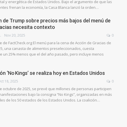
ntal y energética de Estados Unidos. Bajo el argumento de que las
entes frenan la economía, la Casa Blanca lanzó la orden…
n de Trump sobre precios más bajos del menú de
acias necesita contexto
QUEADO
Nov 20, 2025
0
e de FactCheck.org El menú para la cena de Acción de Gracias de
5, una canasta de alimentos preseleccionados, cuesta
 un 25% menos que el del año pasado, pero incluye menos
ón ‘No Kings’ se realiza hoy en Estados Unidos
ct 18, 2025
0
e octubre de 2025, se prevé que millones de personas participen
manifestaciones bajo la consigna “No Kings”, organizadas en más
des de los 50 estados de los Estados Unidos. La coalición…