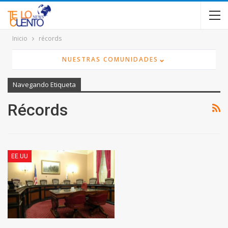
contenido
Inicio
récords
⌄
NUESTRAS COMUNIDADES
Navegando Etiqueta
Récords
EE.UU