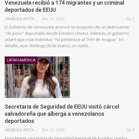
Venezuela recibió a 174 migrantes y un criminal
deportados de EEUU
ANGÉLICA ANTÍA AZUAJE
Mar 31, 2025
0
El Gobierno de Venezuela anunció la recepción de un delincuente
"de peso" deportado desde Estados Unidos. Además, el gobierno
aclaró que este individuo "no pertenece al Tren de Aragua". En
detalle, ayer domingo 30 de marzo, un vuelo…
LATINOAMÉRICA
Secretaria de Seguridad de EEUU visitó cárcel
salvadoreña que alberga a venezolanos
deportados
ANGÉLICA ANTÍA AZUAJE
Mar 27, 2025
0
Kristi Noem, secretaria de Seguridad Nacional de Estados Unidos,