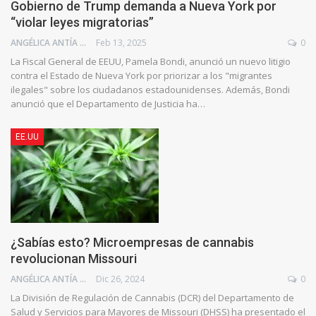
Gobierno de Trump demanda a Nueva York por
“violar leyes migratorias”
ANGÉLICA ANTÍA AZUAJE
Feb 13, 2025
0
La Fiscal General de EEUU, Pamela Bondi, anunció un nuevo litigio
contra el Estado de Nueva York por priorizar a los "migrantes
ilegales" sobre los ciudadanos estadounidenses. Además, Bondi
anunció que el Departamento de Justicia ha…
EE.UU
¿Sabías esto? Microempresas de cannabis
revolucionan Missouri
ANGÉLICA ANTÍA AZUAJE
Dic 26, 2024
0
La División de Regulación de Cannabis (DCR) del Departamento de
Salud y Servicios para Mayores de Missouri (DHSS) ha presentado el