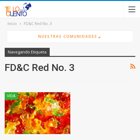
contenido
Inicio
FD&C Red No. 3
⌄
NUESTRAS COMUNIDADES
Navegando Etiqueta
FD&C Red No. 3
VIDA