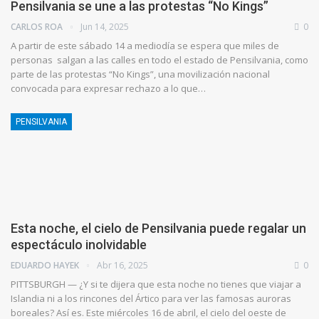
Pensilvania se une a las protestas “No Kings”
CARLOS ROA
Jun 14, 2025
0
A partir de este sábado 14 a mediodía se espera que miles de
personas salgan a las calles en todo el estado de Pensilvania, como
parte de las protestas “No Kings”, una movilización nacional
convocada para expresar rechazo a lo que…
PENSILVANIA
Esta noche, el cielo de Pensilvania puede regalar un
espectáculo inolvidable
EDUARDO HAYEK
Abr 16, 2025
0
PITTSBURGH — ¿Y si te dijera que esta noche no tienes que viajar a
Islandia ni a los rincones del Ártico para ver las famosas auroras
boreales? Así es. Este miércoles 16 de abril, el cielo del oeste de