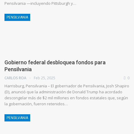
Pensilvania —incluyendo Pittsburgh y…
PENSILVANIA
Gobierno federal desbloquea fondos para
Pensilvania
CARLOS ROA
Feb 25, 2025
0
Harrisburg, Pensilvania – El gobernador de Pensilvania, Josh Shapiro
(D), anunció que la administración de Donald Trump ha acordado
descongelar más de $2 mil millones en fondos estatales que, según
la gobernación, fueron retenidos…
PENSILVANIA