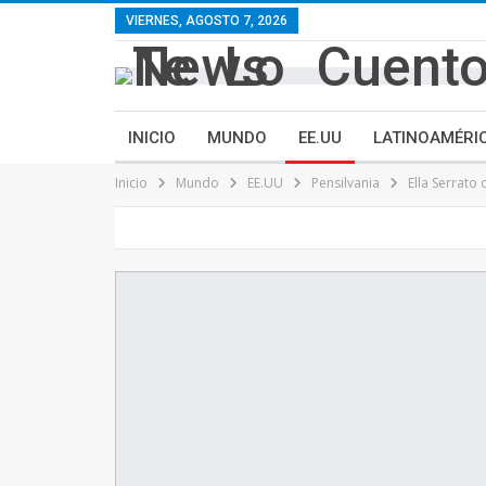
contenido
VIERNES, AGOSTO 7, 2026
INICIO
MUNDO
EE.UU
LATINOAMÉRI
Inicio
Mundo
EE.UU
Pensilvania
Ella Serrato