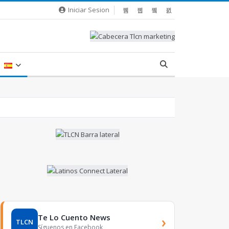
Iniciar Sesion
Te Lo Cuento News
›
TLCN
Síguenos en Facebook