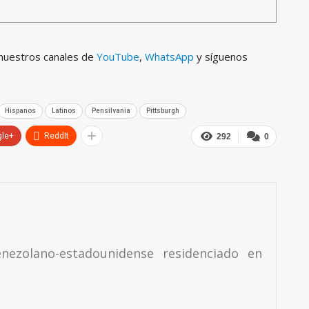
 nuestros canales de
YouTube
,
WhatsApp
y síguenos
Hispanos
Latinos
Pensilvania
Pittsburgh
gle+
ReddIt
292
0
enezolano-estadounidense residenciado en