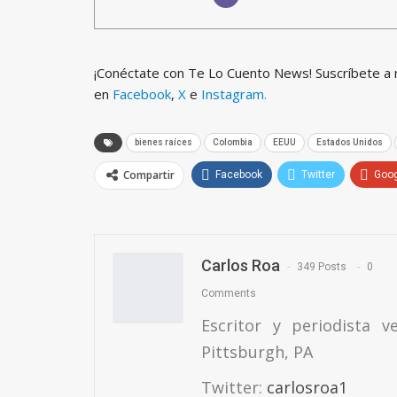
¡Conéctate con Te Lo Cuento News! Suscríbete a
en
Facebook
,
X
e
Instagram.
bienes raíces
Colombia
EEUU
Estados Unidos
Compartir
Facebook
Twitter
Goo
Carlos Roa
349 Posts
0
Comments
Escritor y periodista v
Pittsburgh, PA
Twitter:
carlosroa1