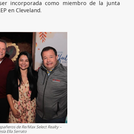
 ser incorporada como miembro de la junta
EP en Cleveland.
mpañeros de Re/Max Select Realty –
sía Ella Serrato