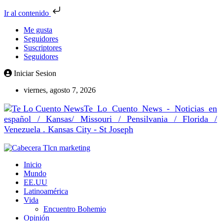
Ir al contenido
Me gusta
Seguidores
Suscriptores
Seguidores
Iniciar Sesion
viernes, agosto 7, 2026
Te Lo Cuento News - Noticias en
español / Kansas/ Missouri / Pensilvania / Florida /
Venezuela . Kansas City - St Joseph
Inicio
Mundo
EE.UU
Latinoamérica
Vida
Encuentro Bohemio
Opinión