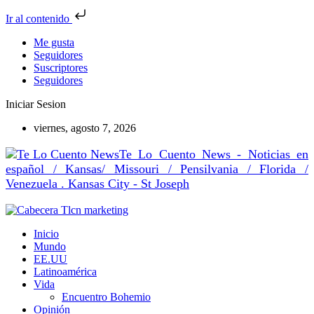
Ir al contenido
Me gusta
Seguidores
Suscriptores
Seguidores
Iniciar Sesion
viernes, agosto 7, 2026
Te Lo Cuento News - Noticias en
español / Kansas/ Missouri / Pensilvania / Florida /
Venezuela . Kansas City - St Joseph
Inicio
Mundo
EE.UU
Latinoamérica
Vida
Encuentro Bohemio
Opinión