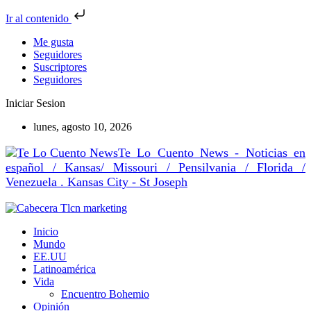
Ir al contenido
Me gusta
Seguidores
Suscriptores
Seguidores
Iniciar Sesion
lunes, agosto 10, 2026
Te Lo Cuento News - Noticias en
español / Kansas/ Missouri / Pensilvania / Florida /
Venezuela . Kansas City - St Joseph
Inicio
Mundo
EE.UU
Latinoamérica
Vida
Encuentro Bohemio
Opinión