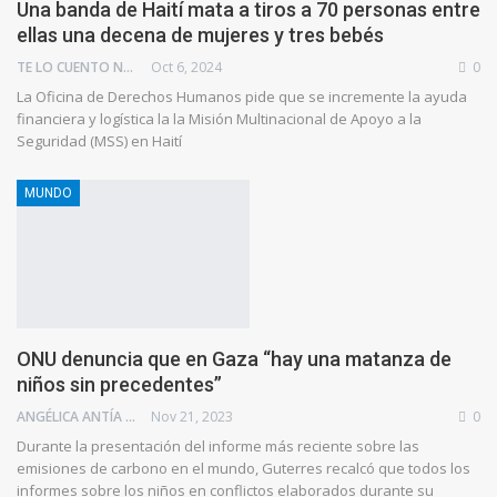
Una banda de Haití mata a tiros a 70 personas entre
ellas una decena de mujeres y tres bebés
TE LO CUENTO NEWS
Oct 6, 2024
0
La Oficina de Derechos Humanos pide que se incremente la ayuda
financiera y logística la la Misión Multinacional de Apoyo a la
Seguridad (MSS) en Haití
MUNDO
ONU denuncia que en Gaza “hay una matanza de
niños sin precedentes”
ANGÉLICA ANTÍA AZUAJE
Nov 21, 2023
0
Durante la presentación del informe más reciente sobre las
emisiones de carbono en el mundo, Guterres recalcó que todos los
informes sobre los niños en conflictos elaborados durante su