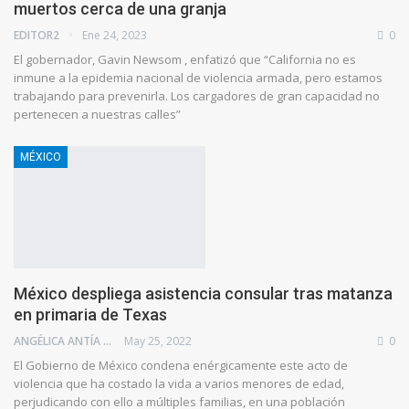
muertos cerca de una granja
EDITOR2
Ene 24, 2023
0
El gobernador, Gavin Newsom , enfatizó que “California no es
inmune a la epidemia nacional de violencia armada, pero estamos
trabajando para prevenirla. Los cargadores de gran capacidad no
pertenecen a nuestras calles”
MÉXICO
México despliega asistencia consular tras matanza
en primaria de Texas
ANGÉLICA ANTÍA AZUAJE
May 25, 2022
0
El Gobierno de México condena enérgicamente este acto de
violencia que ha costado la vida a varios menores de edad,
perjudicando con ello a múltiples familias, en una población