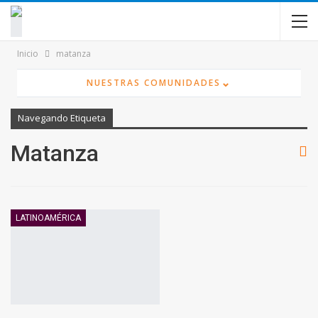
contenido
Inicio
matanza
⌄
NUESTRAS COMUNIDADES
Navegando Etiqueta
Matanza
LATINOAMÉRICA