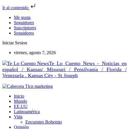
Ir al contenido
Me gusta
Seguidores
Suscriptores
Seguidores
Iniciar Sesion
viernes, agosto 7, 2026
Te Lo Cuento News - Noticias en
español / Kansas/ Missouri / Pensilvania / Florida /
Venezuela . Kansas City - St Joseph
Inicio
Mundo
EE.UU
Latinoamérica
Vida
Encuentro Bohemio
Opinión