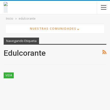
contenido
Inicio
edulcorante
⌄
NUESTRAS COMUNIDADES
Navegando Etiqueta
Edulcorante
VIDA