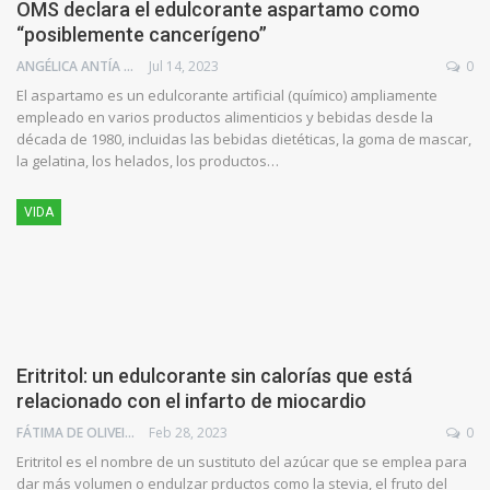
OMS declara el edulcorante aspartamo como
“posiblemente cancerígeno”
ANGÉLICA ANTÍA AZUAJE
Jul 14, 2023
0
El aspartamo es un edulcorante artificial (químico) ampliamente
empleado en varios productos alimenticios y bebidas desde la
década de 1980, incluidas las bebidas dietéticas, la goma de mascar,
la gelatina, los helados, los productos…
VIDA
Eritritol: un edulcorante sin calorías que está
relacionado con el infarto de miocardio
FÁTIMA DE OLIVEIRA
Feb 28, 2023
0
Eritritol es el nombre de un sustituto del azúcar que se emplea para
dar más volumen o endulzar prductos como la stevia, el fruto del