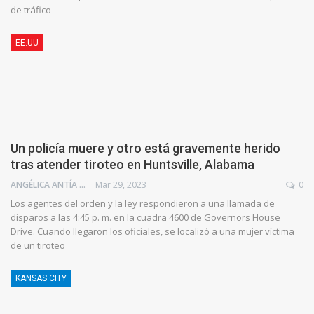
de tráfico
EE.UU
Un policía muere y otro está gravemente herido
tras atender tiroteo en Huntsville, Alabama
ANGÉLICA ANTÍA AZUAJE
Mar 29, 2023
0
Los agentes del orden y la ley respondieron a una llamada de
disparos a las 4:45 p. m. en la cuadra 4600 de Governors House
Drive. Cuando llegaron los oficiales, se localizó a una mujer víctima
de un tiroteo
KANSAS CITY