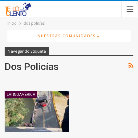
contenido
Inicio
dos policías
⌄
NUESTRAS COMUNIDADES
Navegando Etiqueta
Dos Policías
LATINOAMÉRICA