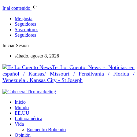
Ir al contenido
Me gusta
Seguidores
Suscriptores
Seguidores
Iniciar Sesion
sábado, agosto 8, 2026
Te Lo Cuento News - Noticias en
español / Kansas/ Missouri / Pensilvania / Florida /
Venezuela . Kansas City - St Joseph
Inicio
Mundo
EE.UU
Latinoamérica
Vida
Encuentro Bohemio
Opinión