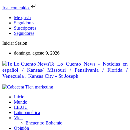
Ir al contenido
Me gusta
Seguidores
Suscriptores
Seguidores
Iniciar Sesion
domingo, agosto 9, 2026
Te Lo Cuento News - Noticias en
español / Kansas/ Missouri / Pensilvania / Florida /
Venezuela . Kansas City - St Joseph
Inicio
Mundo
EE.UU
Latinoamérica
Vida
Encuentro Bohemio
Opinión