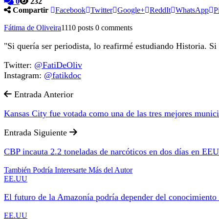
0
232
Compartir
Facebook
Twitter
Google+
ReddIt
WhatsApp
P
Fátima de Oliveira
1110 posts
0 comments
"Si quería ser periodista, lo reafirmé estudiando Historia. Si 
Twitter:
@FatiDeOliv
Instagram:
@fatikdoc
Entrada Anterior
Kansas City fue votada como una de las tres mejores munic
Entrada Siguiente
CBP incauta 2.2 toneladas de narcóticos en dos días en EE
También Podría Interesarte
Más del Autor
EE.UU
El futuro de la Amazonía podría depender del conocimiento 
EE.UU