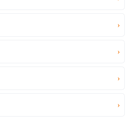
›
›
›
›