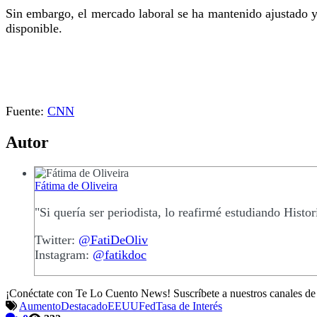
Sin embargo, el mercado laboral se ha mantenido ajustado y 
disponible.
Fuente:
CNN
Autor
Fátima de Oliveira
"Si quería ser periodista, lo reafirmé estudiando Histori
Twitter:
@FatiDeOliv
Instagram:
@fatikdoc
¡Conéctate con Te Lo Cuento News! Suscríbete a nuestros canales d
Aumento
Destacado
EEUU
Fed
Tasa de Interés