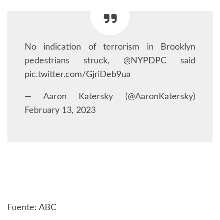
No indication of terrorism in Brooklyn
pedestrians struck, ⁦
@NYPDPC
⁩ said
pic.twitter.com/GjriDeb9ua
— Aaron Katersky (@AaronKatersky)
February 13, 2023
Fuente:
ABC