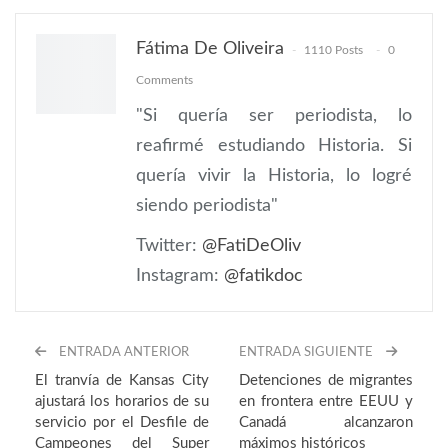
ReddIt
WhatsApp
Pinterest
Fátima De Oliveira
1110 Posts
0
Email
Comments
"Si quería ser periodista, lo
reafirmé estudiando Historia. Si
quería vivir la Historia, lo logré
siendo periodista"
Twitter:
@FatiDeOliv
Instagram:
@fatikdoc
ENTRADA ANTERIOR
ENTRADA SIGUIENTE
El tranvía de Kansas City
Detenciones de migrantes
ajustará los horarios de su
en frontera entre EEUU y
servicio por el Desfile de
Canadá alcanzaron
Campeones del Super
máximos históricos