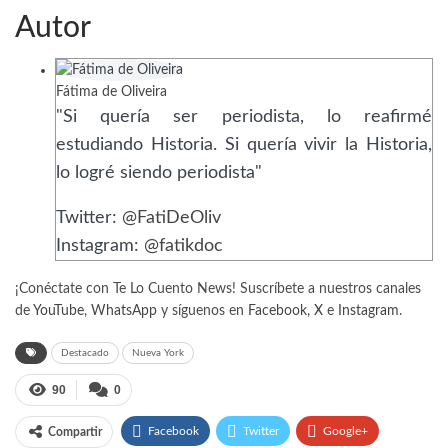
Autor
Fátima de Oliveira
"Si quería ser periodista, lo reafirmé
estudiando Historia. Si quería vivir la Historia,
lo logré siendo periodista"
Twitter:
@FatiDeOliv
Instagram:
@fatikdoc
¡Conéctate con Te Lo Cuento News! Suscríbete a nuestros canales
de
YouTube
,
WhatsApp
y síguenos en
Facebook
,
X
e
Instagram.
Destacado
Nueva York
90
0
Facebook
Twitter
Google+
Compartir