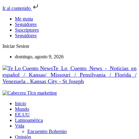
Ir al contenido
Me gusta
Seguidores
Suscriptores
Seguidores
Iniciar Sesion
domingo, agosto 9, 2026
Te Lo Cuento News - Noticias en
español / Kansas/ Missouri / Pensilvania / Florida /
Venezuela . Kansas City - St Joseph
Inicio
Mundo
EE.UU
Latinoamérica
Vida
Encuentro Bohemio
Opinión