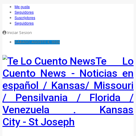
Ir al
Me gusta
contenido
Seguidores
Suscriptores
Seguidores
Iniciar Sesion
SÁBADO, AGOSTO 8, 2026
Te Lo
Cuento News - Noticias en
español / Kansas/ Missouri
/ Pensilvania / Florida /
Venezuela . Kansas
City - St Joseph