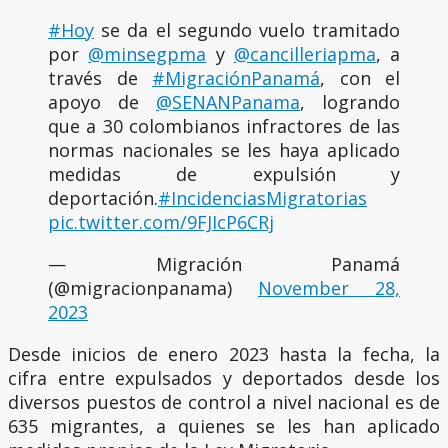
#Hoy
se da el segundo vuelo tramitado
por
@minsegpma
y
@cancilleriapma
, a
través de
#MigraciónPanamá
, con el
apoyo de
@SENANPanama
, logrando
que a 30 colombianos infractores de las
normas nacionales se les haya aplicado
medidas de expulsión y
deportación.
#IncidenciasMigratorias
pic.twitter.com/9FJIcP6CRj
— Migración Panamá
(@migracionpanama)
November 28,
2023
Desde inicios de enero 2023 hasta la fecha, la
cifra entre expulsados y deportados desde los
diversos puestos de control a nivel nacional es de
635 migrantes, a quienes se les han aplicado