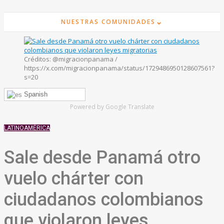
⌄
NUESTRAS COMUNIDADES
Créditos: @migracionpanama /
https://x.com/migracionpanama/status/1729486950128607561?
s=20
Spanish
Powered by Google Translate
LATINOAMÉRICA
Sale desde Panamá otro
vuelo chárter con
ciudadanos colombianos
que violaron leyes