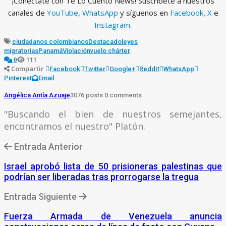
¡Conéctate con Te Lo Cuento News! Suscríbete a nuestros
canales de
YouTube
,
WhatsApp
y síguenos en
Facebook
,
X
e
Instagram.
ciudadanos colombianos
Destacado
leyes
migratorias
Panamá
Violación
vuelo chárter
111
0
Compartir
Facebook
Twitter
Google+
ReddIt
WhatsApp
Pinterest
Email
Angélica Antía Azuaje
3076 posts
0 comments
"Buscando el bien de nuestros semejantes,
encontramos el nuestro" Platón.
Entrada Anterior
Israel aprobó lista de 50 prisioneras palestinas que
podrían ser liberadas tras prorrogarse la tregua
Entrada Siguiente
Fuerza Armada de Venezuela anuncia