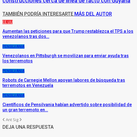
construcciones cerca de línea de facto con Guyana
TAMBIÉN PODRÍA INTERESARTE
MÁS DEL AUTOR
EE.UU
Aumentan las peticiones para que Trump restablezca el TPS a los
venezolanos tras dos…
PENSILVANIA
Venezolanos en Pittsburgh se movilizan para enviar ayuda tras
los terremotos
PENSILVANIA
Robots de Carnegie Mellon apoyan labores de búsqueda tras
terremotos en Venezuela
PENSILVANIA
Científicos de Pensilvania habían advertido sobre posibilidad de
un gran terremoto en…
Ant
Sig
DEJA UNA RESPUESTA