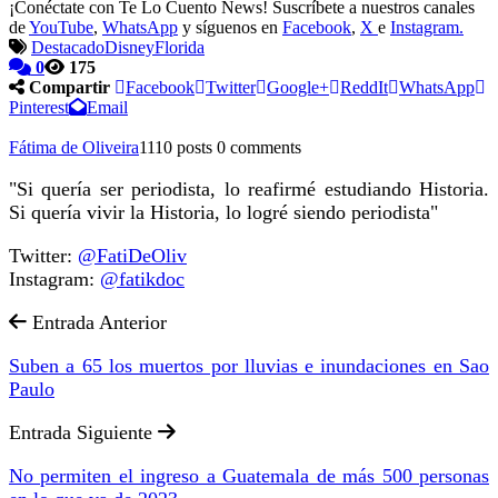
¡Conéctate con Te Lo Cuento News! Suscríbete a nuestros canales
de
YouTube
,
WhatsApp
y síguenos en
Facebook
,
X
e
Instagram.
Destacado
Disney
Florida
0
175
Compartir
Facebook
Twitter
Google+
ReddIt
WhatsApp
Pinterest
Email
Fátima de Oliveira
1110 posts
0 comments
"Si quería ser periodista, lo reafirmé estudiando Historia.
Si quería vivir la Historia, lo logré siendo periodista"
Twitter:
@FatiDeOliv
Instagram:
@fatikdoc
Entrada Anterior
Suben a 65 los muertos por lluvias e inundaciones en Sao
Paulo
Entrada Siguiente
No permiten el ingreso a Guatemala de más 500 personas