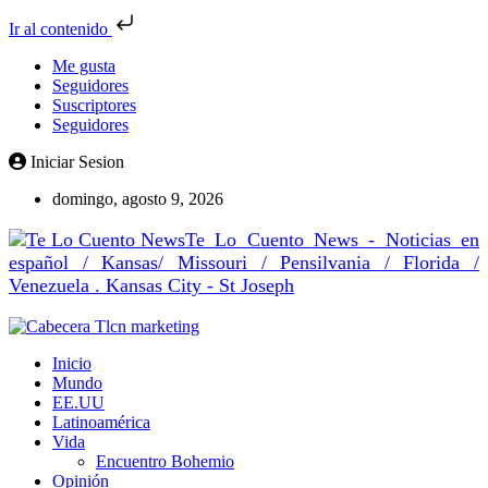
Ir al contenido
Me gusta
Seguidores
Suscriptores
Seguidores
Iniciar Sesion
domingo, agosto 9, 2026
Te Lo Cuento News - Noticias en
español / Kansas/ Missouri / Pensilvania / Florida /
Venezuela . Kansas City - St Joseph
Inicio
Mundo
EE.UU
Latinoamérica
Vida
Encuentro Bohemio
Opinión