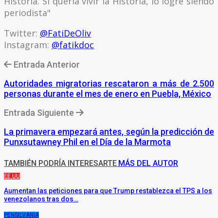
Historia. Si quería vivir la Historia, lo logré siendo
periodista"
Twitter:
@FatiDeOliv
Instagram:
@fatikdoc
Entrada Anterior
Autoridades migratorias rescataron a más de 2.500
personas durante el mes de enero en Puebla, México
Entrada Siguiente
La primavera empezará antes, según la predicción de
Punxsutawney Phil en el Día de la Marmota
TAMBIÉN PODRÍA INTERESARTE
MÁS DEL AUTOR
EE.UU
Aumentan las peticiones para que Trump restablezca el TPS a los
venezolanos tras dos…
PENSILVANIA