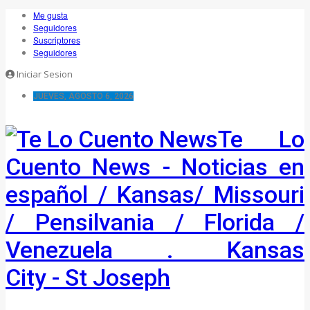
Ir al
Me gusta
contenido
Seguidores
Suscriptores
Seguidores
Iniciar Sesion
JUEVES, AGOSTO 6, 2026
Te Lo
Cuento News - Noticias en
español / Kansas/ Missouri
/ Pensilvania / Florida /
Venezuela . Kansas
City - St Joseph