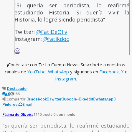
"Si quería ser periodista, lo reafirmé
estudiando Historia. Si quería vivir la
Historia, lo logré siendo periodista"
Twitter:
@FatiDeOliv
Instagram:
@fatikdoc
¡Conéctate con Te Lo Cuento News! Suscríbete a nuestros
canales de
YouTube
,
WhatsApp
y síguenos en
Facebook
,
X
e
Instagram.
Destacado
66
0
Compartir
Facebook
Twitter
Google+
ReddIt
WhatsApp
Pinterest
Email
Fátima de Oliveira
1110 posts
0 comments
"Si quería ser periodista, lo reafirmé estudiando