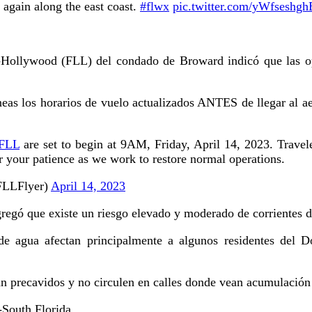
 again along the east coast.
#flwx
pic.twitter.com/yWfseshgh
e-Hollywood (FLL) del condado de Broward indicó que las op
neas los horarios de vuelo actualizados ANTES de llegar al a
FLL
are set to begin at 9AM, Friday, April 14, 2023. Travele
 your patience as we work to restore normal operations.
@FLLFlyer)
April 14, 2023
egó que existe un riesgo elevado y moderado de corrientes d
de agua afectan principalmente a algunos residentes del 
ean precavidos y no circulen en calles donde vean acumulación
-South Florida