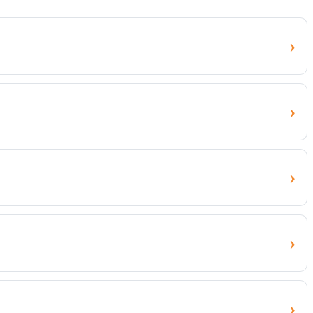
›
›
›
›
›