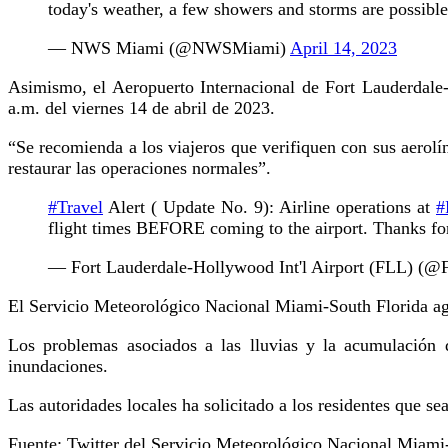
today's weather, a few showers and storms are possible
— NWS Miami (@NWSMiami)
April 14, 2023
Asimismo, el Aeropuerto Internacional de Fort Lauderdal
a.m. del viernes 14 de abril de 2023.
“Se recomienda a los viajeros que verifiquen con sus aerolí
restaurar las operaciones normales”.
#Travel
Alert ( Update No. 9): Airline operations at
#
flight times BEFORE coming to the airport. Thanks for
— Fort Lauderdale-Hollywood Int'l Airport (FLL) (
El Servicio Meteorológico Nacional Miami-South Florida agr
Los problemas asociados a las lluvias y la acumulación 
inundaciones.
Las autoridades locales ha solicitado a los residentes que s
Fuente: Twitter del Servicio Meteorológico Nacional Miami