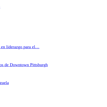
o
a en liderazgo para el…
cos de Downtown Pittsburgh
zuela