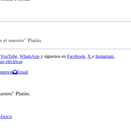
 el nuestro" Platón.
e
YouTube
,
WhatsApp
y síguenos en
Facebook
,
X
e
Instagram.
as eléctricas
interest
Email
estro" Platón.
México