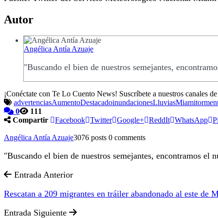
Autor
Angélica Antía Azuaje
"Buscando el bien de nuestros semejantes, encontramos
¡Conéctate con Te Lo Cuento News! Suscríbete a nuestros canales d
advertencias
Aumento
Destacado
inundaciones
Lluvias
Miami
torment
0
111
Compartir
Facebook
Twitter
Google+
ReddIt
WhatsApp
P
Angélica Antía Azuaje
3076 posts
0 comments
"Buscando el bien de nuestros semejantes, encontramos el nu
Entrada Anterior
Rescatan a 209 migrantes en tráiler abandonado al este de 
Entrada Siguiente