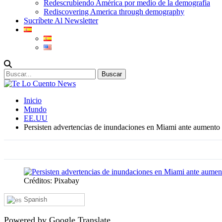
Redescrubiendo América por medio de la demografia
Rediscovering America through demography
Sucríbete Al Newsletter
Inicio
Mundo
EE.UU
Persisten advertencias de inundaciones en Miami ante aumento d
Créditos: Pixabay
Spanish
Powered by Google Translate