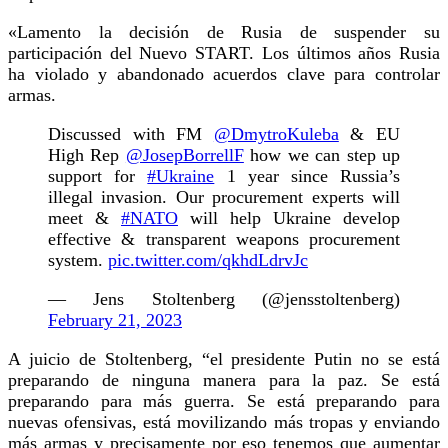
«Lamento la decisión de Rusia de suspender su
participación del Nuevo START. Los últimos años Rusia
ha violado y abandonado acuerdos clave para controlar
armas.
Discussed with FM
@DmytroKuleba
& EU
High Rep
@JosepBorrellF
how we can step up
support for
#Ukraine
1 year since Russia’s
illegal invasion. Our procurement experts will
meet &
#NATO
will help Ukraine develop
effective & transparent weapons procurement
system.
pic.twitter.com/qkhdLdrvJc
— Jens Stoltenberg (@jensstoltenberg)
February 21, 2023
A juicio de Stoltenberg, “el presidente Putin no se está
preparando de ninguna manera para la paz. Se está
preparando para más guerra. Se está preparando para
nuevas ofensivas, está movilizando más tropas y enviando
más armas y precisamente por eso tenemos que aumentar