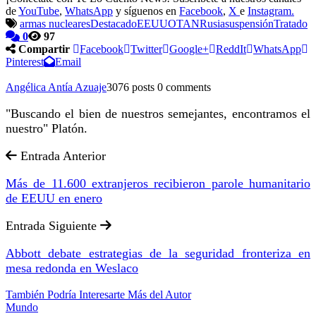
de
YouTube
,
WhatsApp
y síguenos en
Facebook
,
X
e
Instagram.
armas nucleares
Destacado
EEUU
OTAN
Rusia
suspensión
Tratado
0
97
Compartir
Facebook
Twitter
Google+
ReddIt
WhatsApp
Pinterest
Email
Angélica Antía Azuaje
3076 posts
0 comments
"Buscando el bien de nuestros semejantes, encontramos el
nuestro" Platón.
Entrada Anterior
Más de 11.600 extranjeros recibieron parole humanitario
de EEUU en enero
Entrada Siguiente
Abbott debate estrategias de la seguridad fronteriza en
mesa redonda en Weslaco
También Podría Interesarte
Más del Autor
Mundo