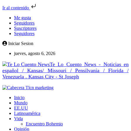
Ir al contenido
Me gusta
Seguidores
Suscriptores
Seguidores
Iniciar Sesion
jueves, agosto 6, 2026
Te Lo Cuento News - Noticias en
español / Kansas/ Missouri / Pensilvania / Florida /
Venezuela . Kansas City - St Joseph
Inicio
Mundo
EE.UU
Latinoamérica
Vida
Encuentro Bohemio
Opinión