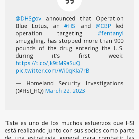
@DHSgov
announced that Operation
Blue Lotus, an
#HSI
and
@CBP
led
operation targeting
#fentanyl
smuggling, has stopped more than 900
pounds of the drug entering the U.S.
during it's first week:
https://t.co/Jk9tM9aSuQ
pic.twitter.com/Wi0qKIa7rB
— Homeland Security Investigations
(@HSI_HQ)
March 22, 2023
“Este es uno de los muchos esfuerzos que HSI
está realizando junto con sus socios como parte
de una estrategia general para combatir las