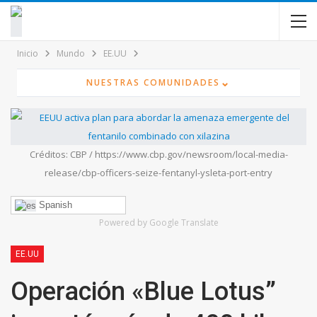
contenido
Inicio
Mundo
EE.UU
⌄
NUESTRAS COMUNIDADES
Créditos: CBP / https://www.cbp.gov/newsroom/local-media-
release/cbp-officers-seize-fentanyl-ysleta-port-entry
Spanish
Powered by Google Translate
EE.UU
Operación «Blue Lotus”