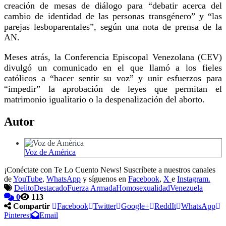
creación de mesas de diálogo para “debatir acerca del
cambio de identidad de las personas transgénero” y “las
parejas lesboparentales”, según una nota de prensa de la
AN.
Meses atrás, la Conferencia Episcopal Venezolana (CEV)
divulgó un comunicado en el que llamó a los fieles
católicos a “hacer sentir su voz” y unir esfuerzos para
“impedir” la aprobación de leyes que permitan el
matrimonio igualitario o la despenalización del aborto.
Autor
Voz de América
¡Conéctate con Te Lo Cuento News! Suscríbete a nuestros canales
de
YouTube
,
WhatsApp
y síguenos en
Facebook
,
X
e
Instagram.
Delito
Destacado
Fuerza Armada
Homosexualidad
Venezuela
0
113
Compartir
Facebook
Twitter
Google+
ReddIt
WhatsApp
Pinterest
Email