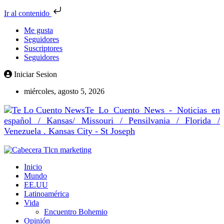
Ir al contenido
Me gusta
Seguidores
Suscriptores
Seguidores
Iniciar Sesion
miércoles, agosto 5, 2026
Te Lo Cuento News - Noticias en
español / Kansas/ Missouri / Pensilvania / Florida /
Venezuela . Kansas City - St Joseph
Inicio
Mundo
EE.UU
Latinoamérica
Vida
Encuentro Bohemio
Opinión